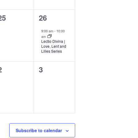
n
n
0
1
25
26
t
e
e
s
s
9:00 am
-
10:00
v
v
,
am
Lectio Divina |
e
e
Love, Lent and
Lilies Series
n
n
0
0
2
3
t
e
e
s
,
v
v
e
e
n
n
t
s
s
Subscribe to calendar