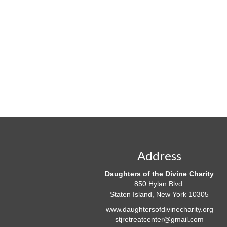
,
,
i
o
n
Address
Daughters of the Divine Charity
850 Hylan Blvd.
Staten Island, New York 10305
www.daughtersofdivinecharity.org
stjretreatcenter@gmail.com