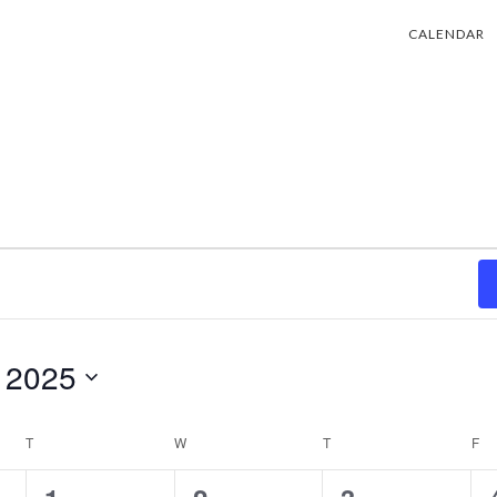
CALENDAR
l 2025
T
TUESDAY
W
WEDNESDAY
T
THURSDAY
F
FR