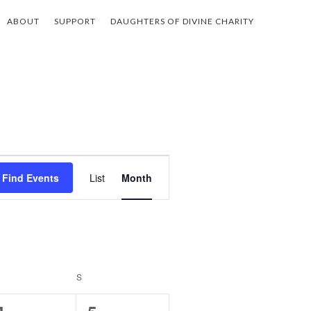
ABOUT
SUPPORT
DAUGHTERS OF DIVINE CHARITY
E
Find Events
List
Month
v
e
n
t
IDAY
S
SATURDAY
V
i