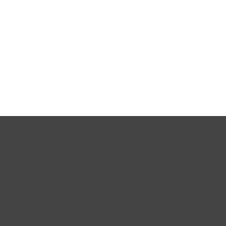
,
,
,
,